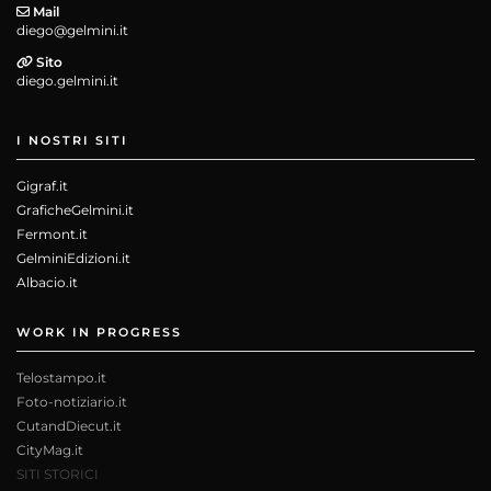
Mail
diego@gelmini.it
Sito
diego.gelmini.it
I NOSTRI SITI
Gigraf.it
GraficheGelmini.it
Fermont.it
GelminiEdizioni.it
Albacio.it
WORK IN PROGRESS
Telostampo.it
Foto-notiziario.it
CutandDiecut.it
CityMag.it
SITI STORICI